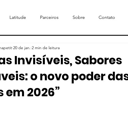
Latitude
Parceiros
Sobre
Contato
napetit
20 de jan.
2 min de leitura
s Invisíveis, Sabores
eis: o novo poder da
s em 2026”
e 5 estrelas.