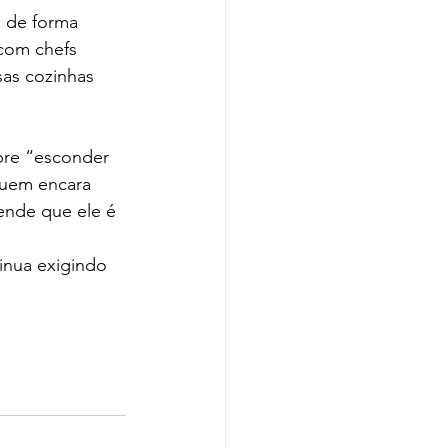
 de forma 
 com chefs 
sas cozinhas 
bre “esconder 
quem encara 
ende que ele é 
inua exigindo 