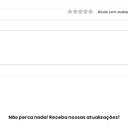
Avaliado com 0 de 5 estrel
Ainda sem avali
A Curiosidade que
Nov
Mudou a Gastronomia
Rei
Gas
Não perca nada! Receba nossas atualizações!