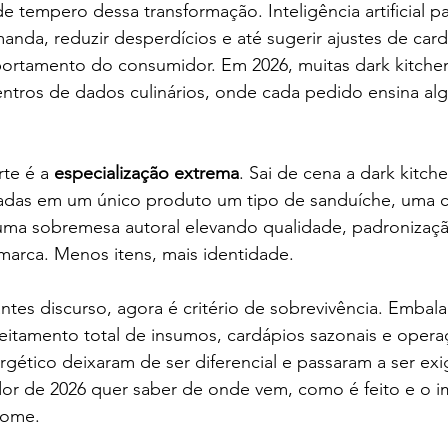
e tempero dessa transformação. Inteligência artificial pa
nda, reduzir desperdícios e até sugerir ajustes de car
portamento do consumidor. Em 2026, muitas dark kitche
ntros de dados culinários, onde cada pedido ensina al
te é a 
especialização extrema
. Sai de cena a dark kitche
adas em um único produto um tipo de sanduíche, uma c
 uma sobremesa autoral elevando qualidade, padronizaçã
arca. Menos itens, mais identidade.
antes discurso, agora é critério de sobrevivência. Embal
veitamento total de insumos, cardápios sazonais e oper
ético deixaram de ser diferencial e passaram a ser exi
or de 2026 quer saber de onde vem, como é feito e o i
some.