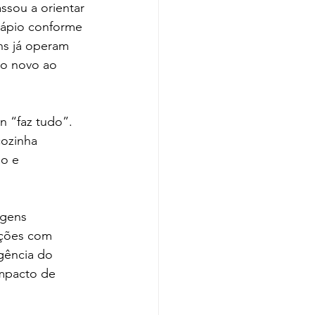
ssou a orientar 
dápio conforme 
ns já operam 
go novo ao 
n “faz tudo”. 
ozinha 
o e 
agens 
ações com 
gência do 
mpacto de 