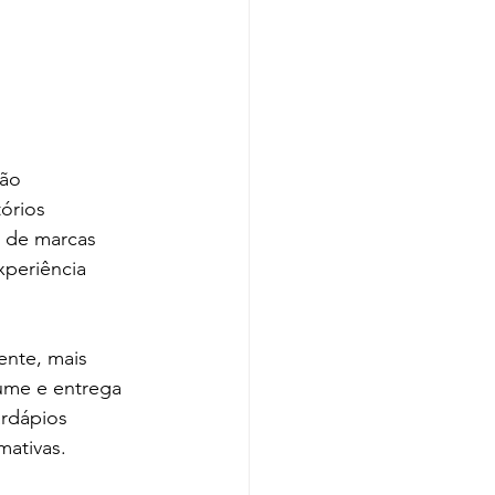
ão 
órios 
 de marcas 
periência 
ente, mais 
ume e entrega 
ardápios 
mativas.