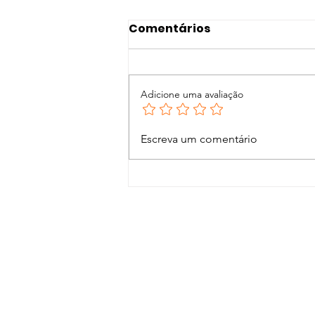
Comentários
Adicione uma avaliação
Tendências alimentos
Escreva um comentário
Saudáveis 2026