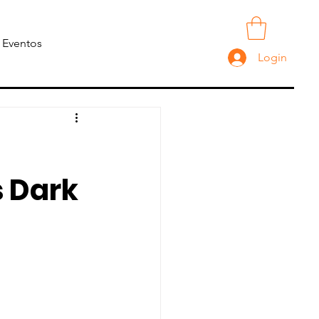
Torne-se Membro
Eventos
Login
s Dark