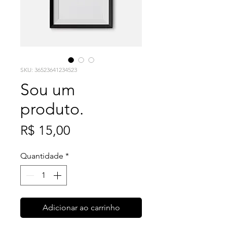
SKU: 36523641234523
Sou um
produto.
Preço
R$ 15,00
Quantidade
*
Adicionar ao carrinho