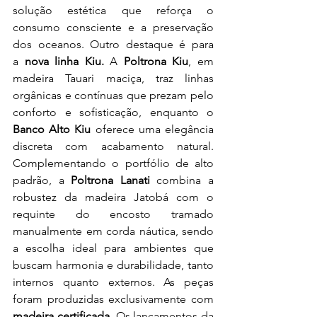
solução estética que reforça o 
consumo consciente e a preservação 
dos oceanos. Outro destaque é para 
a
 nova linha Kiu.
 A 
Poltrona Kiu
, em 
madeira Tauari maciça, traz linhas 
orgânicas e contínuas que prezam pelo 
conforto e sofisticação, enquanto o 
Banco Alto Kiu
 oferece uma elegância 
discreta com acabamento natural. 
Complementando o portfólio de alto 
padrão, a
 Poltrona Lanati 
combina a 
robustez da madeira Jatobá com o 
requinte do encosto tramado 
manualmente em corda náutica, sendo 
a escolha ideal para ambientes que 
buscam harmonia e durabilidade, tanto 
internos quanto externos. As peças 
foram produzidas exclusivamente com 
madeira certificada.
 Os lançamentos da 