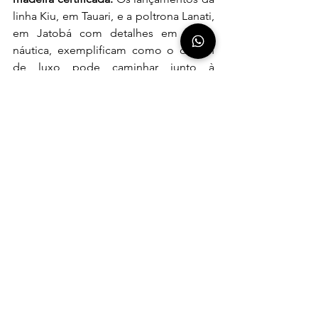
linha Kiu, em Tauari, e a poltrona Lanati, 
em Jatobá com detalhes em corda 
náutica, exemplificam como o design 
de luxo pode caminhar junto à 
preservação ambiental. Ao utilizar 
matéria-prima proveniente de manejo 
florestal sustentável, a marca oferece 
soluções que atendem aos critérios 
mais rigorosos de qualidade e impacto 
social, agregando valor e consciência 
ecológica aos projetos de 
hospitalidade e decoração.A empresa 
reforça seu portfólio de mobiliário para 
o setor de foodservice com destaques 
que também priorizam a segurança 
sanitária e a economia circular. Um dos 
grandes diferenciais apresentados é a 
tecnologia de proteção antimicrobiana
, 