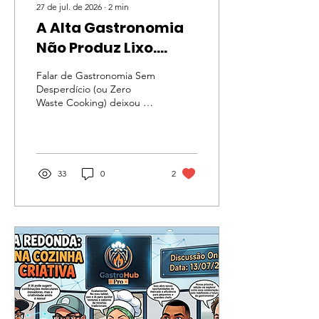
27 de jul. de 2026
∙
2
min
A Alta Gastronomia
Não Produz Lixo.
Produz Sabor.
Falar de Gastronomia Sem
Desperdício (ou Zero
Waste Cooking) deixou de
ser um discurso ético
atrelado apenas à
militância ambiental para
se tornar o ápice da
inteligência técnica e do
33
0
2
requinte culinário. No
ambiente onde a alta
performance encontra a
responsabilidade global, o
desperdício não é apenas
uma agressão ao planeta
— é uma falha gravíssima
de gestão e repertório.