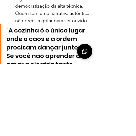
democratização da alta técnica. 
Quem tem uma narrativa autêntica 
não precisa gritar para ser ouvido.
"A cozinha é o único lugar 
onde o caos e a ordem 
precisam dançar juntos. 
Se você não aprender a 
amar a cicatriz tanto 
quanto o aplauso, você 
está no lugar errado."
Editorial Revista Bonapetit - Janeiro 26
A verdade dos profissionais da gastronomia
Brasil
Chefs e profissinais da gastronomia
Ccozinheiro
Os dois lados da gastronomia
Editorial - Notícias da gastronomia