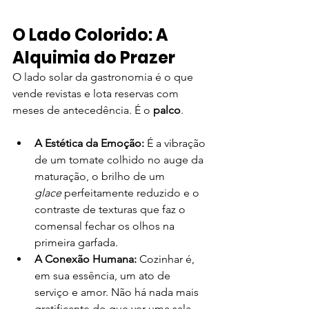
O Lado Colorido: A 
Alquimia do Prazer
O lado solar da gastronomia é o que 
vende revistas e lota reservas com 
meses de antecedência. É o 
palco
.
A Estética da Emoção:
 É a vibração 
de um tomate colhido no auge da 
maturação, o brilho de um 
glace
 perfeitamente reduzido e o 
contraste de texturas que faz o 
comensal fechar os olhos na 
primeira garfada.
A Conexão Humana:
 Cozinhar é, 
em sua essência, um ato de 
serviço e amor. Não há nada mais 
gratificante do que ver uma sala 