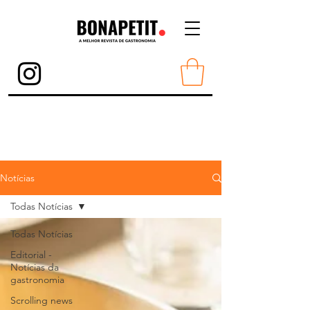
Torne-se Membro
Notícias
Todas Notícias
Todas Notícias
Editorial -
Notícias da
gastronomia
Scrolling news