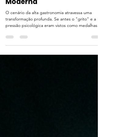
11 de mar.
2 min de leitura
Liderança de Elite: O Fim da
Era do Caos na Cozinha
Moderna
O cenário da alta gastronomia atravessa uma
transformação profunda. Se antes o "grito" e a
pressão psicológica eram vistos como medalhas
de honra em uma cozinha de alto rendimento,
hoje, a gestão de pessoas tornou-se o ingrediente
principal para o sucesso de qualquer
empreendimento.