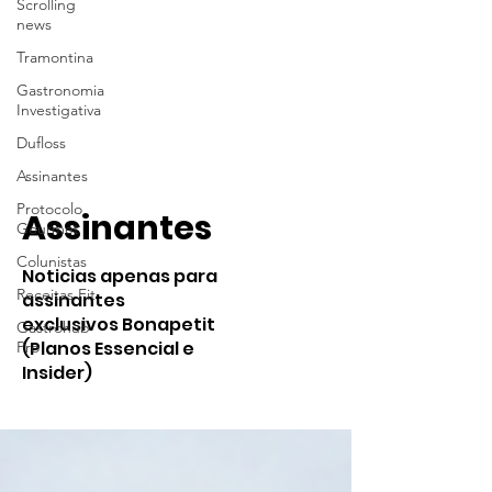
Scrolling
news
Tramontina
Gastronomia
Investigativa
Dufloss
Assinantes
Protocolo
Assinantes
Gourmet
Colunistas
Noticias apenas para
Receitas Fit
assinantes
exclusivos Bonapetit
Gastrohub
(Planos Essencial e
Pro
Insider)