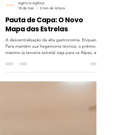
Agencia Agiktus
18 de mar.
2 min de leitura
Pauta de Capa: O Novo
Mapa das Estrelas
A descentralização da alta gastronomia. Enquanto
Paris mantém sua hegemonia técnica, o prêmio
máximo (a terceira estrela) viaja para os Alpes, e a
sustentabilidade deixa de ser um "nicho" para se
tornar o padrão ouro. O Renascimento no Cume:
Como o Guia Michelin 2026 Redesenhou o Luxo no
Prato O mundo da haute cuisine parou na última
segunda-feira, 16 de março. No cenário glamoroso
do Grimaldi Forum, em Mônaco, o Guia MICHELIN
França 2026 ditou as novas regras de um jogo que