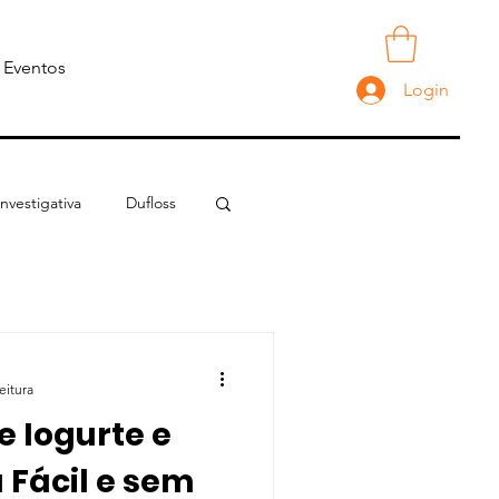
Torne-se Membro
Eventos
Login
nvestigativa
Dufloss
eitura
e Iogurte e
 Fácil e sem