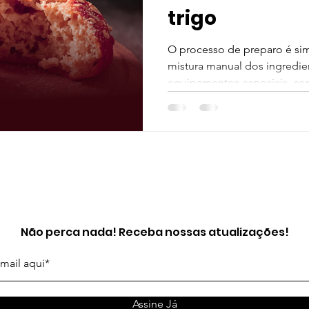
trigo
O processo de preparo é sim
mistura manual dos ingredie
equipamentos especiais, co
se junta rapidamente e está p
Não perca nada! Receba nossas atualizações!
Assine Já