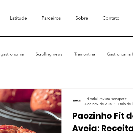
Latitude
Parceiros
Sobre
Contato
a gastronomia
Scrolling news
Tramontina
Gastronomia I
Colunistas
Receitas Fit
Gastrohub Pro
Editorial Revista Bonapetit
4 de nov. de 2025
1 min de l
Paozinho Fit d
Aveia: Receita