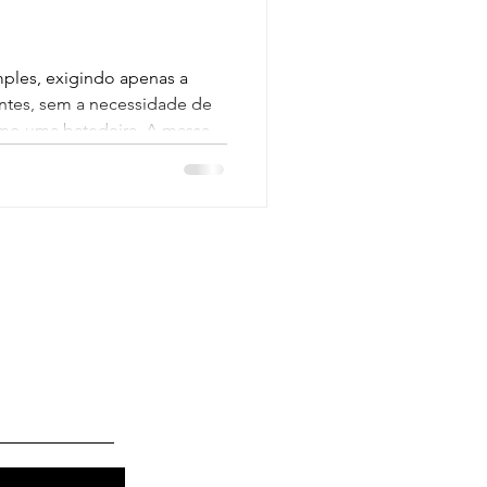
ples, exigindo apenas a
ntes, sem a necessidade de
mo uma batedeira. A massa
ronta para assar.